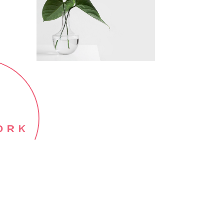
ORK
ITH
E