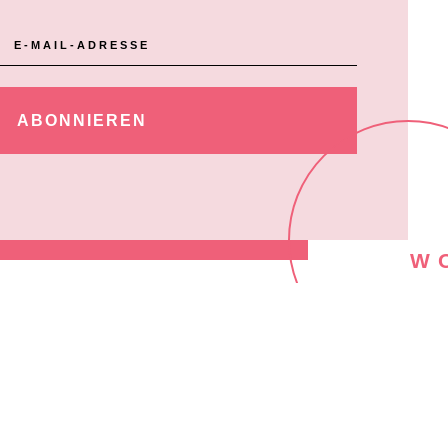
ABONNIEREN
W
W
M